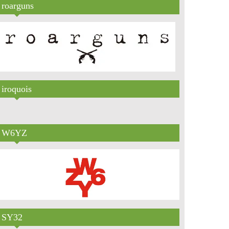
roarguns
iroquois
W6YZ
SY32