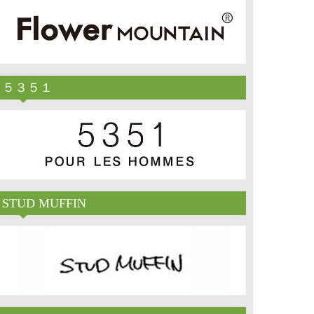
５３５１
STUD MUFFIN