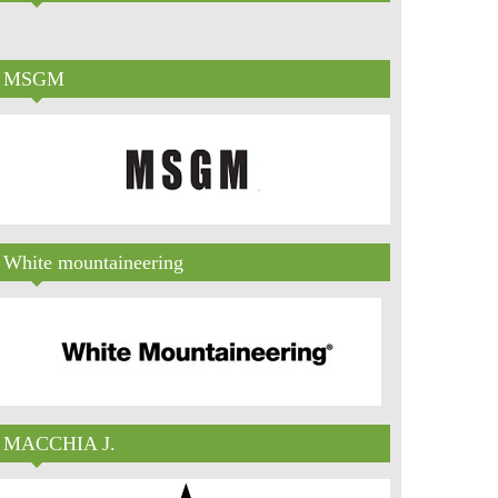
MSGM
White mountaineering
MACCHIA J.