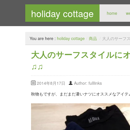
holiday cottage
home
w
メンズセレクトショップ
You are here :
holiday cottage
/
商品
/
大人のサーフ
大人のサーフスタイルに
♫♫
2014年8月17日
Author: fulllinks
秋物もですが、まだまだ暑いナツにオススメなアイテ