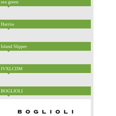
sea green
Harriss
Island Slipper
IVXLCDM
BOGLIOLI