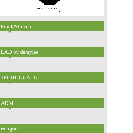
Frank&Eileen
LAD by demylee
1PIU1UGUALE3
AKM
roarguns