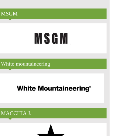
MSGM
White mountaineering
MACCHIA J.