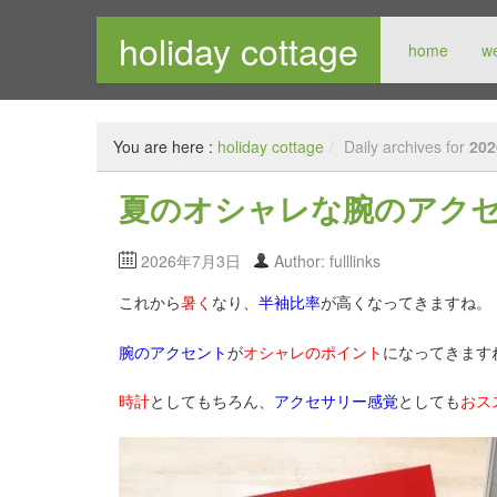
holiday cottage
home
w
メンズセレクトショップ
You are here :
holiday cottage
/
Daily archives for
202
夏のオシャレな腕のアクセ
2026年7月3日
Author: fulllinks
これから
暑く
なり、
半袖比率
が高くなってきますね。
腕のアクセント
が
オシャレのポイント
になってきます
時計
としてもちろん、
アクセサリー感覚
としても
おス