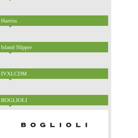
Harriss
Island Slipper
IVXLCDM
BOGLIOLI