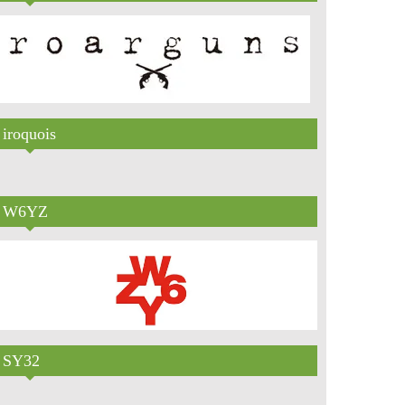
iroquois
W6YZ
SY32