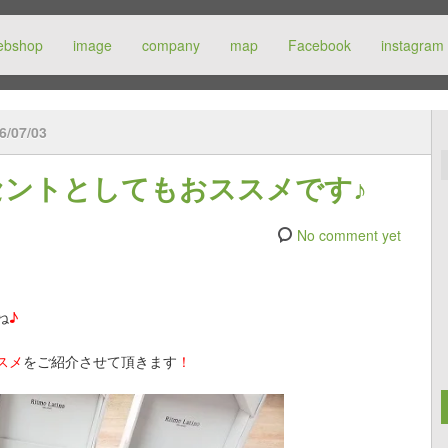
ebshop
image
company
map
Facebook
instagram
6/07/03
ントとしてもおススメです♪
No comment yet
ね
♪
スメ
をご紹介させて頂きます
！