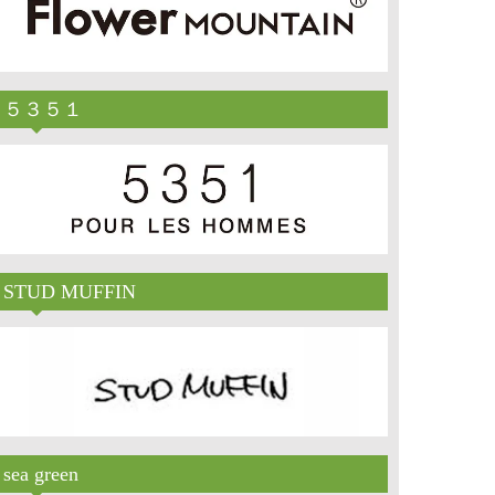
５３５１
STUD MUFFIN
sea green