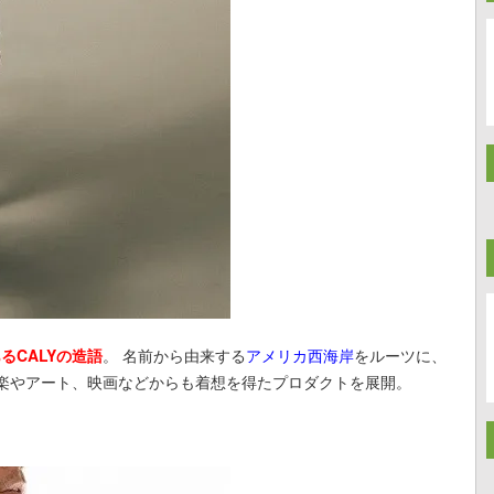
あるCALYの造語
。 名前から由来する
アメリカ西海岸
をルーツに、
楽やアート、映画などからも着想を得たプロダクトを展開。