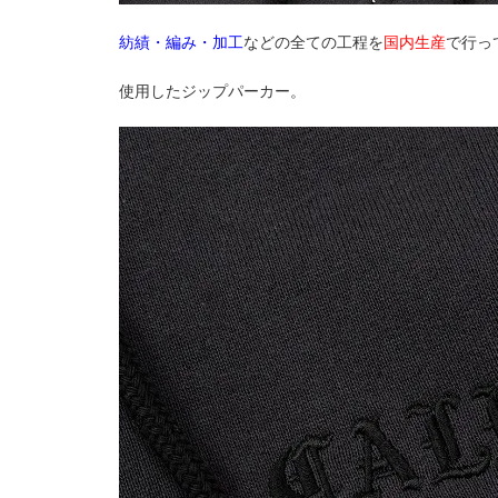
紡績・編み・加工
などの全ての工程を
国内生産
で行っ
使用したジップパーカー。