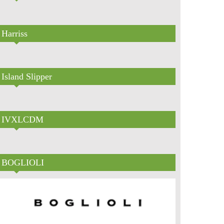
Harriss
Island Slipper
IVXLCDM
BOGLIOLI