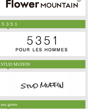
５３５１
STUD MUFFIN
sea green