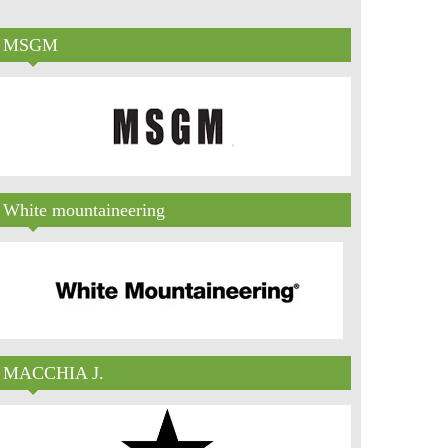
MSGM
White mountaineering
MACCHIA J.