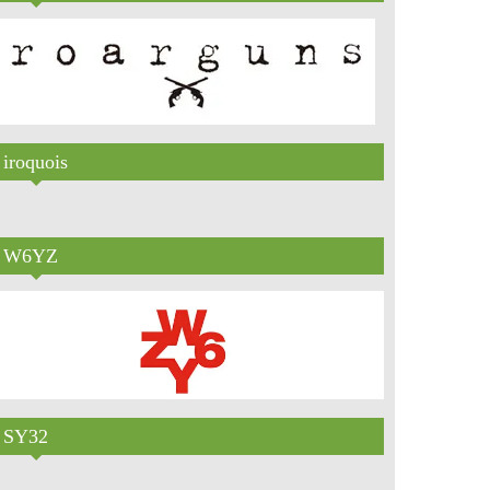
iroquois
W6YZ
SY32