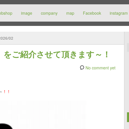
ebshop
image
company
map
Facebook
instagram
2026/02
E』をご紹介させて頂きます～！
No comment yet
～
！！