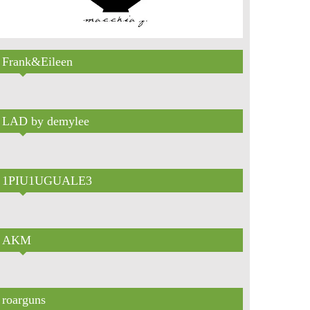
Frank&Eileen
LAD by demylee
1PIU1UGUALE3
AKM
roarguns