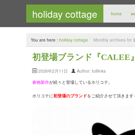
holiday cottage
home
w
メンズセレクトショップ
You are here :
holiday cottage
/
Monthly archives for
初登場ブランド『CALE
2026年2月11日
Author: fulllinks
春物新作
が続々と登場しているホリコテ。
ホリコテに
初登場のブランド
をご紹介させて頂きます