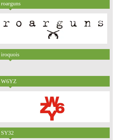
roarguns
iroquois
W6YZ
SY32