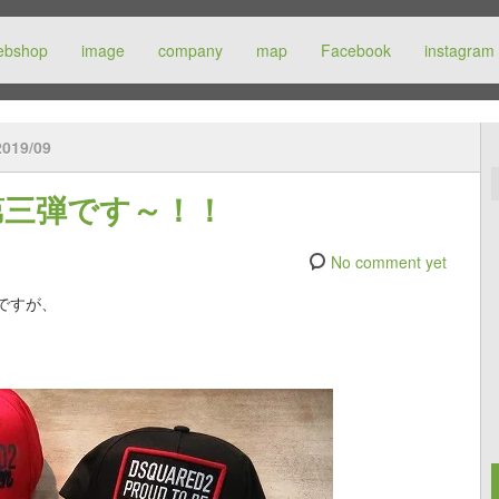
ebshop
image
company
map
Facebook
instagram
2019/09
第三弾です～！！
No comment yet
ですが、