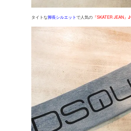
タイトな
脚長シルエット
で人気の
『SKATER JEAN』♪