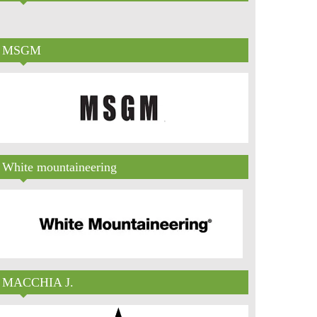
MSGM
White mountaineering
MACCHIA J.