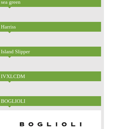
sea green
Harriss
Island Slipper
IVXLCDM
BOGLIOLI