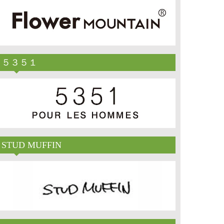
５３５１
STUD MUFFIN