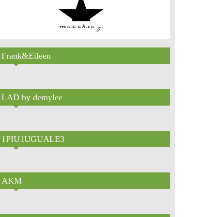
Frank&Eileen
LAD by demylee
1PIU1UGUALE3
AKM