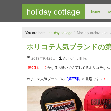
holiday cottage
home
w
メンズセレクトショップ
You are here :
holiday cottage
/
Monthly archives for
ホリコテ人気ブランドの
2019年9月28日
Author: fulllinks
増税前に！？
かなりの勢いで入荷してるホリコテなん
ホリコテ人気ブランドの
『第三弾』
の登場です～
！！