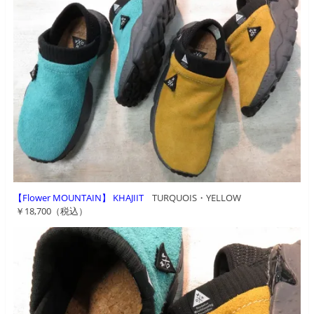
【Flower MOUNTAIN】
KHAJIIT
TURQUOIS・YELLOW
￥18,700（税込）