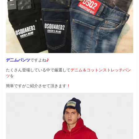
デ二ムパンツ
ですよね
♪
たくさん登場している中で厳選して
デニム＆コットンストレッチパン
ツ
を
簡単ですがご紹介させて頂きます
！