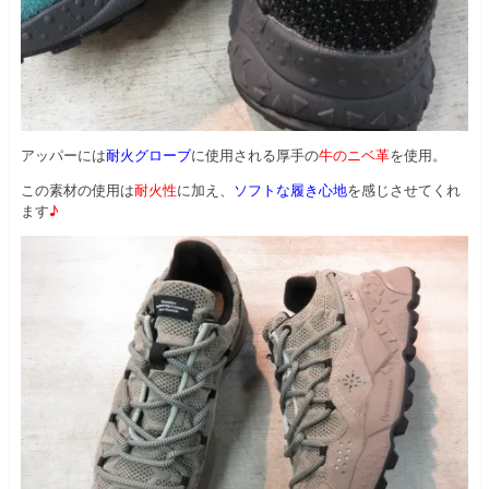
アッパーには
耐火グローブ
に使用される厚手の
牛のニベ革
を使用。
この素材の使用は
耐火性
に加え、
ソフトな履き心地
を感じさせてくれ
ます
♪