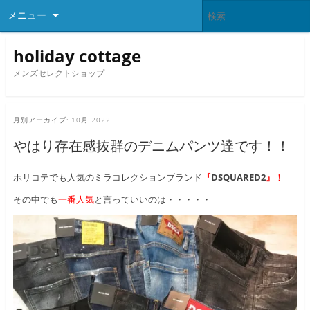
メニュー
holiday cottage
メンズセレクトショップ
月別アーカイブ:
10月 2022
やはり存在感抜群のデニムパンツ達です！！
ホリコテでも人気のミラコレクションブランド
『
DSQUARED2
』
！
その中でも
一番人気
と言っていいのは・・・・・