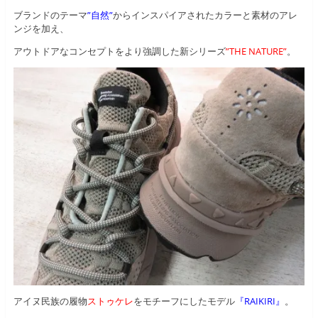
ブランドのテーマ
”自然”
からインスパイアされたカラーと素材のアレ
ンジを加え、
アウトドアなコンセプトをより強調した新シリーズ
”THE NATURE”
。
アイヌ民族の履物
ストゥケレ
をモチーフにしたモデル
『RAIKIRI』
。