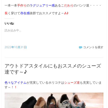
一本一本
手作り
の
ラグジュアリー感
ある
こだわり
のパンツ達・・・・
長
く穿けて
存在感
抜群でおススメですよ～
♪♪
いいね:
読み込み中...
2022年10月31日
コメントを残す
アウトドアスタイルにもおススメのシューズ
達です～♪
色々なアイテム
が充実しているホリコテは
シューズ達
も充実していま
す～
！！