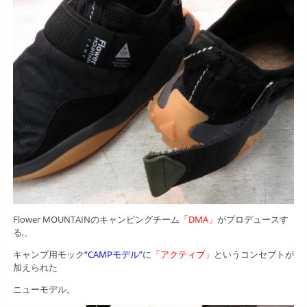
Flower MOUNTAINのキャンピングチーム
「DMA」
がプロデュースす
る,、
キャンプ用モック
“CAMPモデル”
に
「アクティブ」
というコンセプトが
加えられた
ニューモデル。