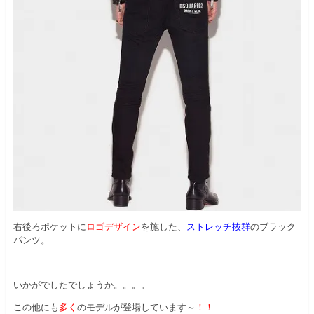
右後ろポケットに
ロゴデザイン
を施した、
ストレッチ抜群
のブラック
パンツ。
いかがでしたでしょうか。。。。
この他にも
多く
のモデルが登場しています～
！！