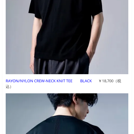
RAYON/NYLON CREW-NECK KNIT TEE BLACK
￥18,700（税
込）