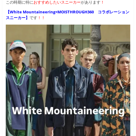
この時期に特に
おすすめしたいスニーカー
があります
！
【White Mountaineering×MOISTHROUGH360 コラボレーション
スニーカー】
です
！！