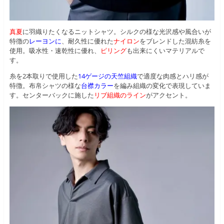
真夏
に羽織りたくなるニットシャツ。シルクの様な光沢感や風合いが
特徴の
レーヨンに
、耐久性に優れた
ナイロン
をブレンドした混紡糸を
使用。吸水性・速乾性に優れ、
ピリング
も出来にくいマテリアルで
す。
糸を2本取りで使用した
14ゲージの天竺組織
で適度な肉感とハリ感が
特徴。布帛シャツの様な
台襟カラー
を編み組織の変化で表現していま
す。センターバックに施した
リブ組織のライン
がアクセント。