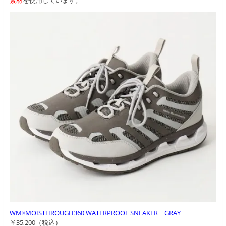
WM×MOISTHROUGH360 WATERPROOF SNEAKER GRAY
￥35,200（税込）