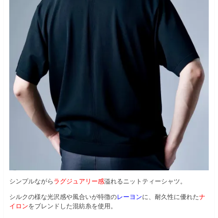
シンプルながら
ラグジュアリー感
溢れるニットティーシャツ。
シルクの様な光沢感や風合いが特徴の
レーヨン
に、耐久性に優れた
ナ
イロン
をブレンドした混紡糸を使用。