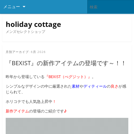
メニュー
holiday cottage
メンズセレクトショップ
月別アーカイブ:
6月 2026
『BEXIST』の新作アイテムの登場です～！！
昨年から登場している
『BEXIST（べグジット）』
。
シンプルなデザインの中に厳選された
素材
や
ディティール
の
良さ
が感
じられて、
ホリコテでも人気急上昇中
！
新作アイテム
の登場のご紹介です
♪