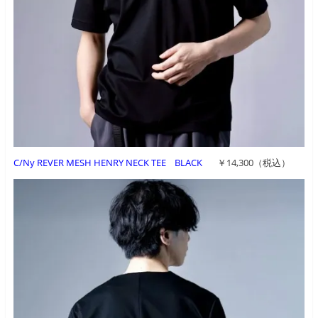
C/Ny REVER MESH HENRY NECK TEE BLACK
￥14,300（税込）