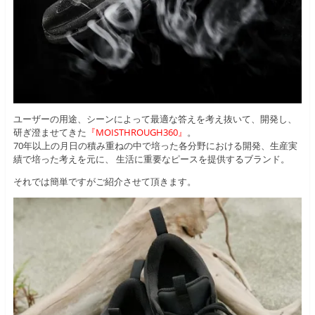
ユーザーの用途、シーンによって最適な答えを考え抜いて、開発し、
研ぎ澄ませてきた
『MOISTHROUGH360』
。
70年以上の月日の積み重ねの中で培った各分野における開発、生産実
績で培った考えを元に、 生活に重要なピースを提供するブランド。
それでは簡単ですがご紹介させて頂きます。