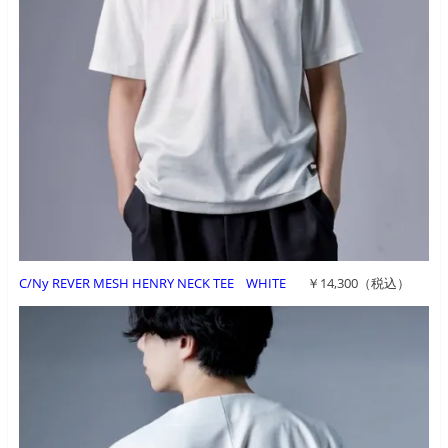
C/Ny REVER MESH HENRY NECK TEE WHITE
￥14,300（税込）