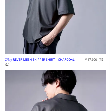
C/Ny REVER MESH SKIPPER SHIRT CHARCOAL
￥17,600（税
込）