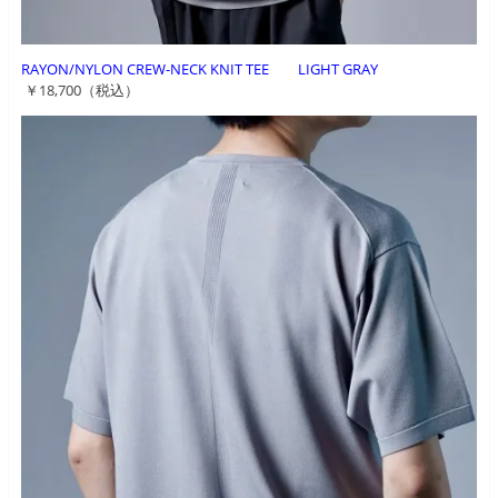
RAYON/NYLON CREW-NECK KNIT TEE LIGHT GRAY
￥18,700（税込）