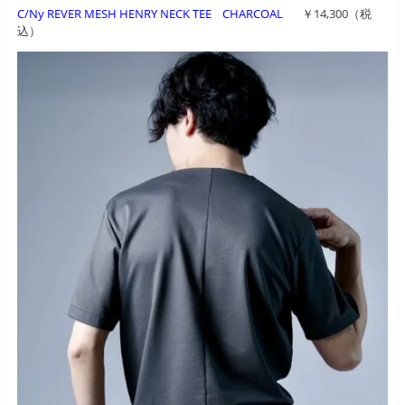
C/Ny REVER MESH HENRY NECK TEE CHARCOAL
￥14,300（税
込）