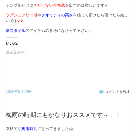
シンプルだけに
さりげない存在感
を出すのは難しいですが、
ラグジュアリー感
や
クオリティの高さ
を感じて頂けたら頂けたら嬉し
いです
♪♪
夏スタイル
のアイテムの参考になさって下さい。
いいね:
読み込み中...
2026年6月29日
コメントを残す
梅雨の時期にもかなりおススメです～！！
本格的な
梅雨時期
になってきましたね。