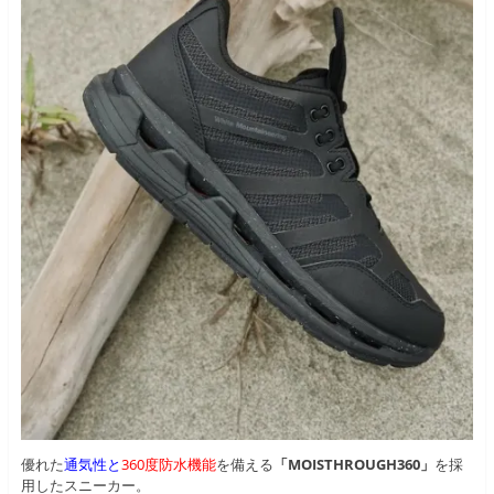
優れた
通気性と
360度防水機能
を備える
「MOISTHROUGH360」
を採
用したスニーカー。