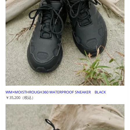
WM×MOISTHROUGH360 WATERPROOF SNEAKER BLACK
￥35,200（税込）