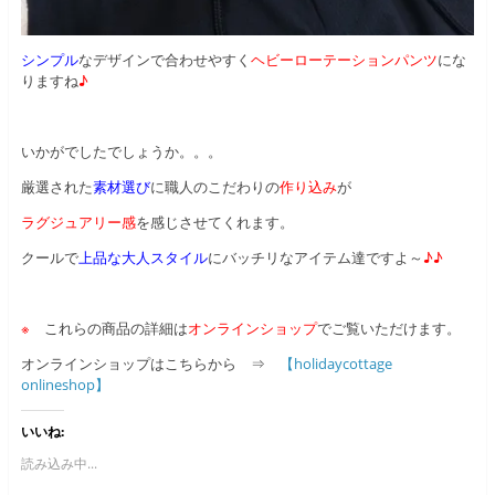
シンプル
なデザインで合わせやすく
ヘビーローテーションパンツ
にな
りますね
♪
いかがでしたでしょうか。。。
厳選された
素材選び
に職人のこだわりの
作り込み
が
ラグジュアリー感
を感じさせてくれます。
クールで
上品な大人スタイル
にバッチリなアイテム達ですよ～
♪♪
※
これらの商品の詳細は
オンラインショップ
でご覧いただけます。
オンラインショップはこちらから ⇒
【holidaycottage
onlineshop】
いいね:
読み込み中...