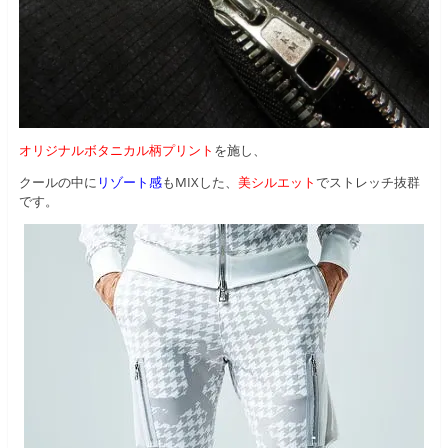
オリジナルボタニカル柄プリント
を施し、
クールの中に
リゾート感
もMIXした、
美シルエット
でストレッチ抜群
です。