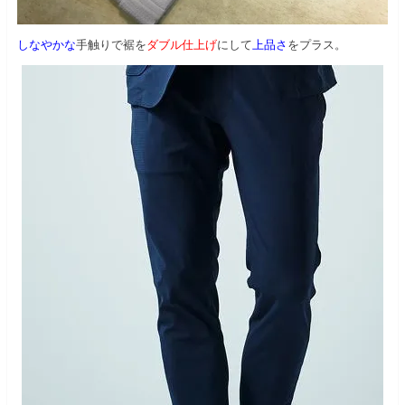
しなやかな
手触りで裾を
ダブル仕上げ
にして
上品さ
をプラス。