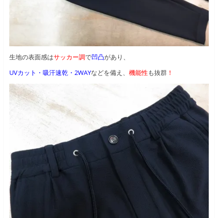
生地の表面感は
サッカー調
で
凹凸
があり、
UVカット・吸汗速乾・2WAY
などを備え、
機能性
も抜群
！