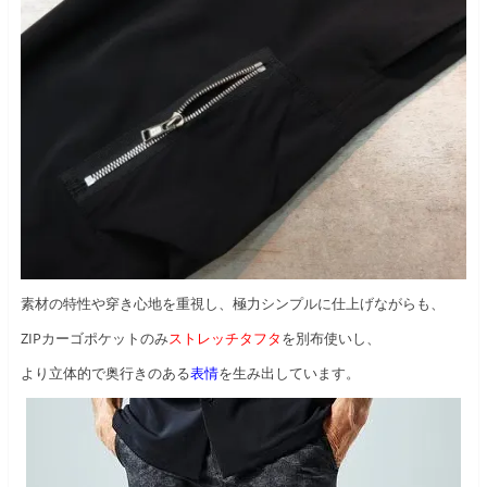
素材の特性や穿き心地を重視し、極力シンプルに仕上げながらも、
ZIPカーゴポケットのみ
ストレッチタフタ
を別布使いし、
より立体的で奥行きのある
表情
を生み出しています。