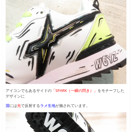
アイコンでもあるサイドの
「SPARK（一瞬の閃き）」
をモチーフした
デザインに
淵
には
光
で反射する
ラメ生地
が施されています。