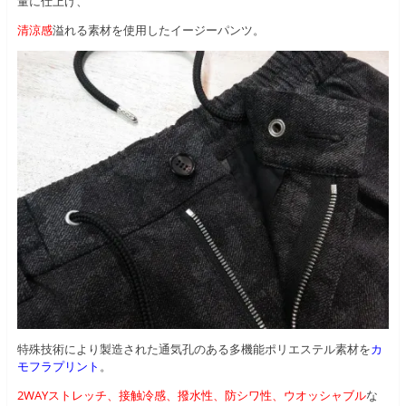
量に仕上げ、
清涼感
溢れる素材を使用したイージーパンツ。
特殊技術により製造された通気孔のある多機能ポリエステル素材を
カ
モフラプリント
。
2WAYストレッチ、接触冷感、撥水性、防シワ性、ウオッシャブル
な