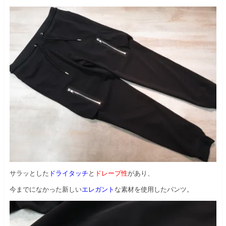
サラッとした
ドライタッチ
と
ドレープ性
があり、
今までになかった新しい
エレガント
な素材を使用したパンツ。