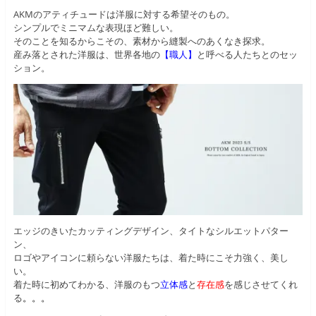
AKMのアティチュードは洋服に対する希望そのもの。
シンプルでミニマムな表現ほど難しい。
そのことを知るからこその、素材から縫製へのあくなき探求。
産み落とされた洋服は、世界各地の
【職人】
と呼べる人たちとのセッ
ション。
エッジのきいたカッティングデザイン、タイトなシルエットパター
ン、
ロゴやアイコンに頼らない洋服たちは、着た時にこそ力強く、美し
い。
着た時に初めてわかる、洋服のもつ
立体感
と
存在感
を感じさせてくれ
る
。。。