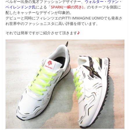
ベルギー出身の鬼才ファッションデザイナー、
ウォルター・ヴァン・
ベイレンドンク氏
による「
SPARK(一瞬の閃き)」
のモチーフを側面に
配したキャッチーなデザインが印象的。
デビューと同時にフィレンツエのPITTI IMMAGINE UOMOでも発表さ
れ世界中のファッショニスタに高い評価を得ています。
それでは簡単ですがご紹介させて頂きます
♪