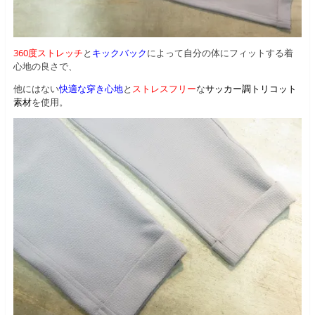
360度ストレッチ
と
キックバック
によって自分の体にフィットする着
心地の良さで、
他にはない
快適な穿き心地
と
ストレスフリー
な
サッカー調トリコット
素材
を使用。