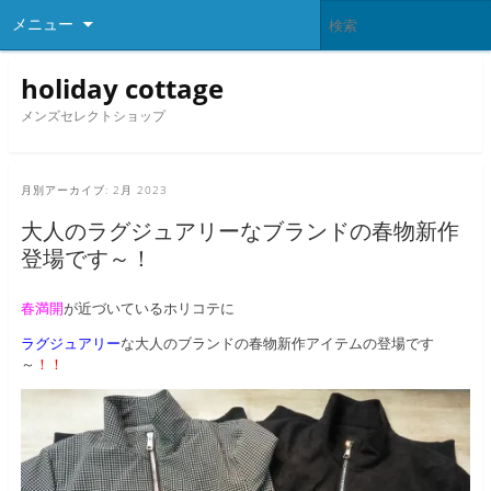
メニュー
holiday cottage
メンズセレクトショップ
月別アーカイブ:
2月 2023
大人のラグジュアリーなブランドの春物新作
登場です～！
春満開
が近づいているホリコテに
ラグジュアリー
な大人のブランドの春物新作アイテムの登場です
～
！！