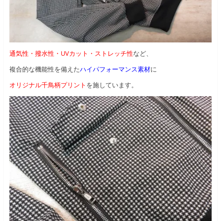
通気性・撥水性・UVカット・ストレッチ性
など、
複合的な機能性を備えた
ハイパフォーマンス素材
に
オリジナル千鳥柄プリント
を施しています。