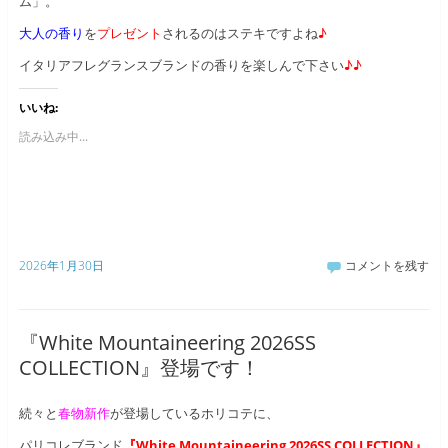
ム」。
大人の香り
を
プレゼント
されるのはステキですよね
♪
イタリアフレグランスブランドの香りを楽しんで下さい
♪♪
いいね:
読み込み中...
2026年1月30日
コメントを残す
『White Mountaineering 2026SS
COLLECTION』登場です！
続々と
春物新作
が登場しているホリコテに、
パリコレブランド
『White Mountaineering 2026SS COLLECTION』