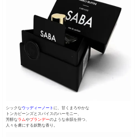
シックな
ウッディーノート
に、甘くまろやかな
トンカビーンズとスパイスのハーモニー、
芳醇な
ラム
や
ブランデー
のような余韻を持つ、
人々を虜にする妖艶な香り。