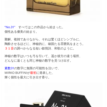
“No.31″
すべてはこの作品から始まった。
個性ある優美の始まり。
難解、複雑でありながら、それは驚くほどシンプルに、
陶酔させるほどに、神秘的に、確固たる雰囲気をまとう。
３１音
の調べからなる短い叙情詩、和歌のように。
神秘の数字はいつも弓を引いて、遥か彼方の違う場所、
どんなに遠くとも同じ神秘の数字を見つけ出す。
素数31
の数字に無限の可能性を注いで、
MIRKO BUFFINIが
最初
に発表した、
輝く個性を最大に引き出す香り。