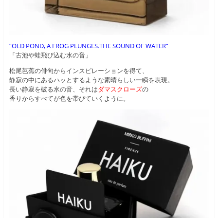
“OLD POND, A FROG PLUNGES.THE SOUND OF WATER”
「古池や蛙飛び込む水の音」
松尾芭蕉の俳句からインスピレーションを得て、
静寂の中にあるハッとするような素晴らしい一瞬を表現。
長い静寂を破る水の音、それは
ダマスクローズ
の
香りからすべてが色を帯びていくように。