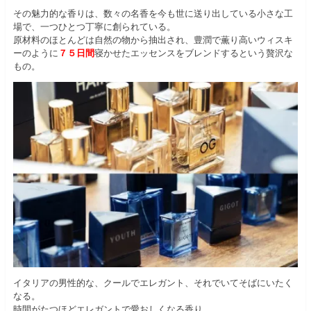
その魅力的な香りは、数々の名香を今も世に送り出している小さな工
場で、一つひとつ丁寧に創られている。
原材料のほとんどは自然の物から抽出され、豊潤で薫り高いウィスキ
ーのように
７５日間
寝かせたエッセンスをブレンドするという贅沢な
もの。
イタリアの男性的な、クールでエレガント、それでいてそばにいたく
なる。
時間がたつほどエレガントで愛おしくなる香り。