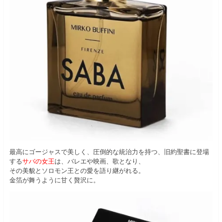
最高にゴージャスで美しく、圧倒的な統治力を持つ、旧約聖書に登場
する
サバの女王
は、バレエや映画、歌となり、
その美貌とソロモン王との愛を語り継がれる。
金箔が舞うように甘く贅沢に。