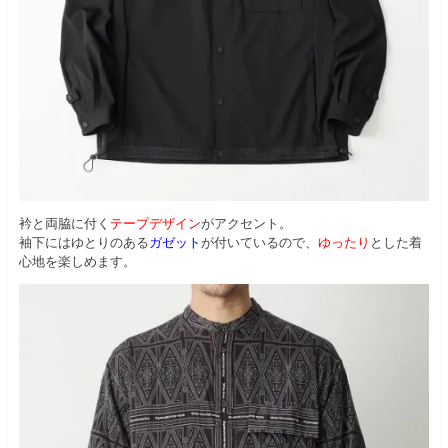
衿と両脇に付く
テープデザイン
がアクセント。
袖下にはゆとりのある
ガゼット
が付いているので、
ゆったり
とした着
心地を楽しめます。