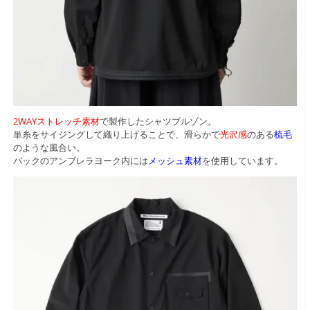
2WAYストレッチ素材
で製作したシャツブルゾン。
単糸をサイジングして織り上げることで、滑らかで
光沢感
のある
梳毛
のような風合い。
バックのアンブレラヨーク内には
メッシュ素材
を使用しています。