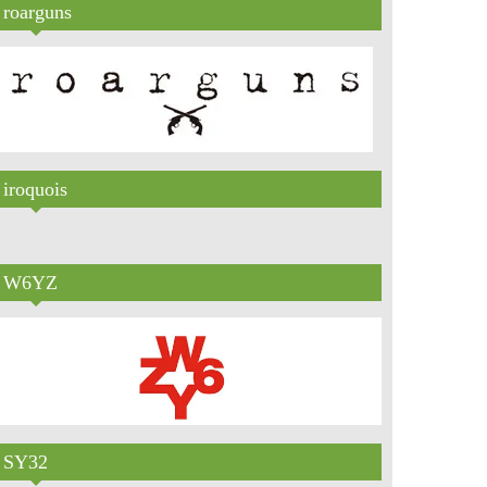
roarguns
iroquois
W6YZ
SY32