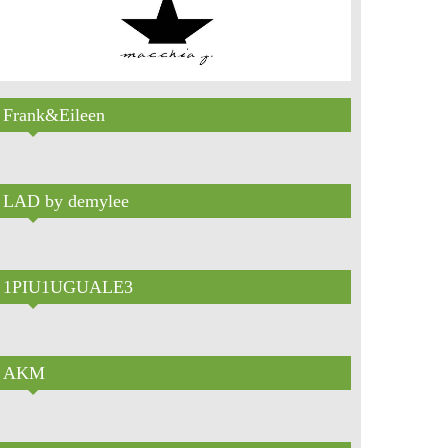
Frank&Eileen
LAD by demylee
1PIU1UGUALE3
AKM