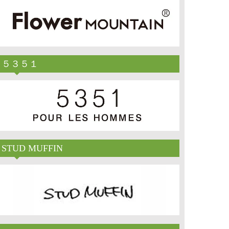
５３５１
STUD MUFFIN