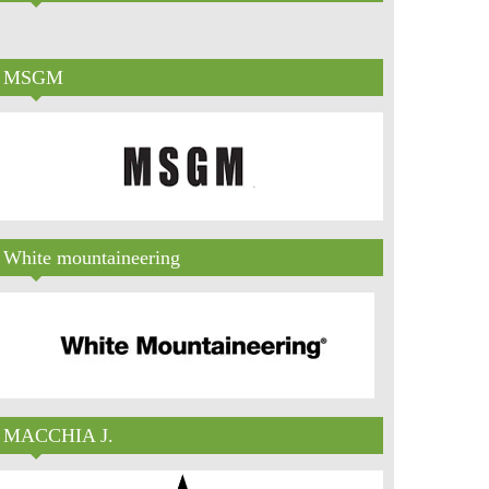
MSGM
White mountaineering
MACCHIA J.