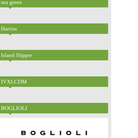
sea green
Harriss
Island Slipper
IVXLCDM
BOGLIOLI