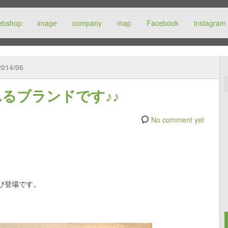
ebshop
image
company
map
Facebook
instagram
2014/06
るブランドです♪♪
No comment yet
び登場です。