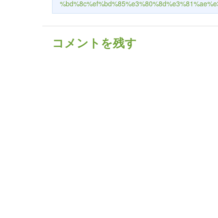
%bd%8c%ef%bd%85%e3%80%8d%e3%81%ae%e
コメントを残す