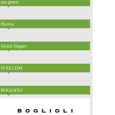
sea green
Harriss
Island Slipper
IVXLCDM
BOGLIOLI