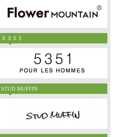
５３５１
STUD MUFFIN