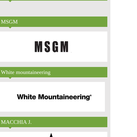
MSGM
White mountaineering
MACCHIA J.