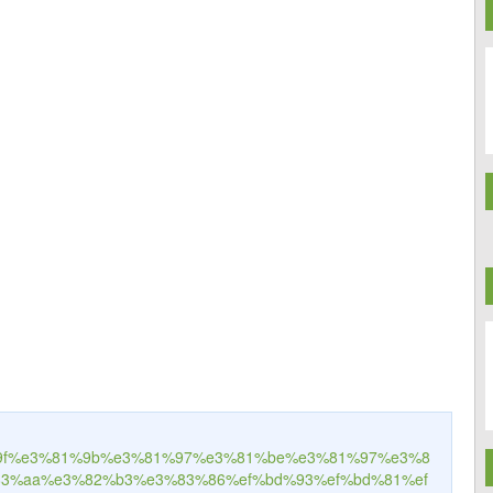
1%9f%e3%81%9b%e3%81%97%e3%81%be%e3%81%97%e3%8
83%aa%e3%82%b3%e3%83%86%ef%bd%93%ef%bd%81%ef