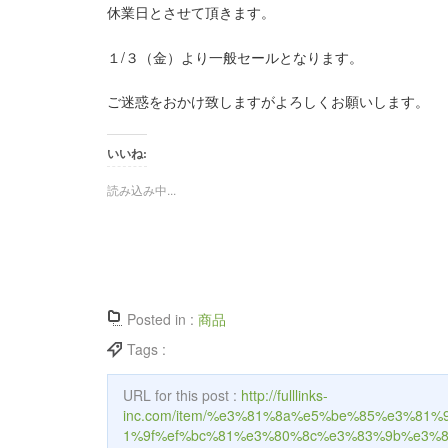
休業日とさせて頂きます。
１/３（金）より一般セールとなります。
ご迷惑をおかけ致しますがよろしくお願いします。
いいね:
読み込み中...
Posted in :
商品
Tags :
URL for this post :
http://fulllinks-
inc.com/item/%e3%81%8a%e5%be%85%e3%8
1%9f%ef%bc%81%e3%80%8c%e3%83%9b%e3%