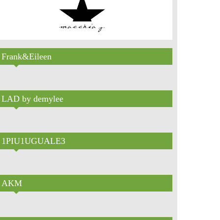
Frank&Eileen
LAD by demylee
1PIU1UGUALE3
AKM