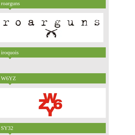
roarguns
iroquois
W6YZ
SY32