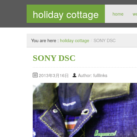
holiday cottage
home
w
メンズセレクトショップ
You are here :
holiday cottage
/
SONY DSC
SONY DSC
2013年3月16日
Author: fulllinks