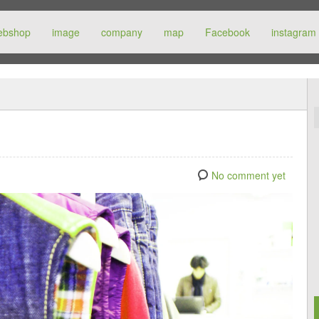
ebshop
image
company
map
Facebook
instagram
No comment yet