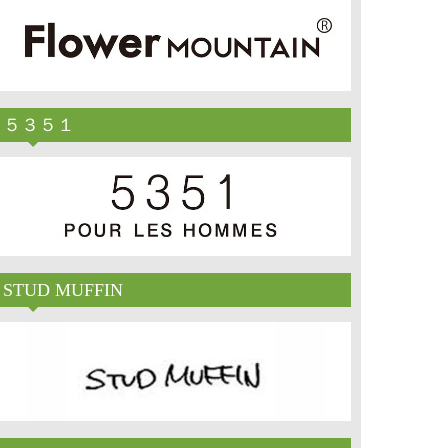
５３５１
STUD MUFFIN