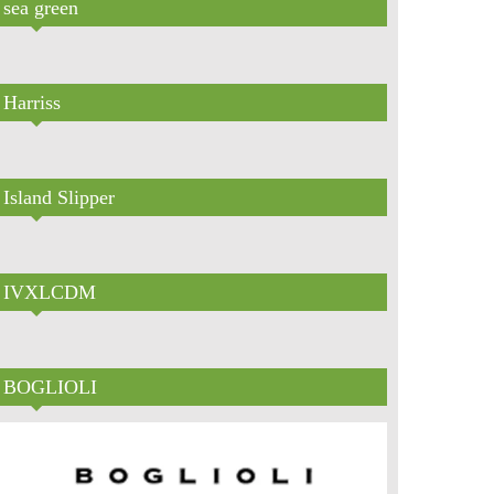
sea green
Harriss
Island Slipper
IVXLCDM
BOGLIOLI