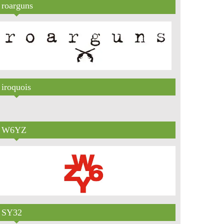
roarguns
iroquois
W6YZ
SY32