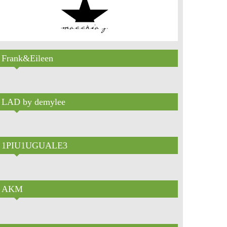
Frank&Eileen
LAD by demylee
1PIU1UGUALE3
AKM