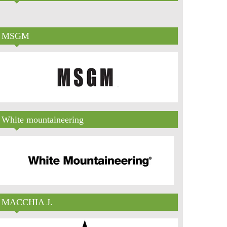
MSGM
White mountaineering
MACCHIA J.