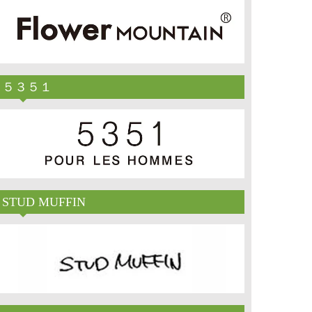
５３５１
STUD MUFFIN