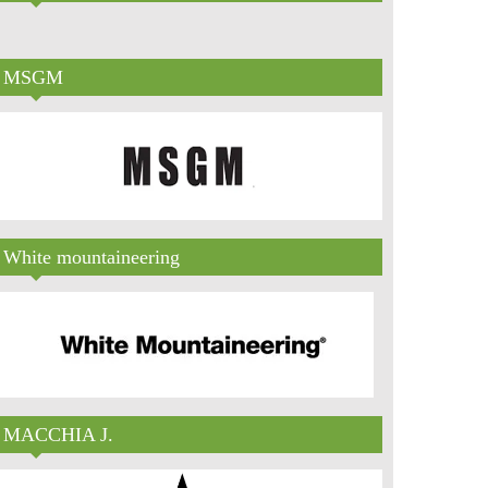
MSGM
White mountaineering
MACCHIA J.