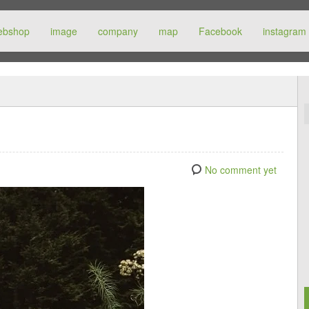
ebshop
image
company
map
Facebook
instagram
No comment yet