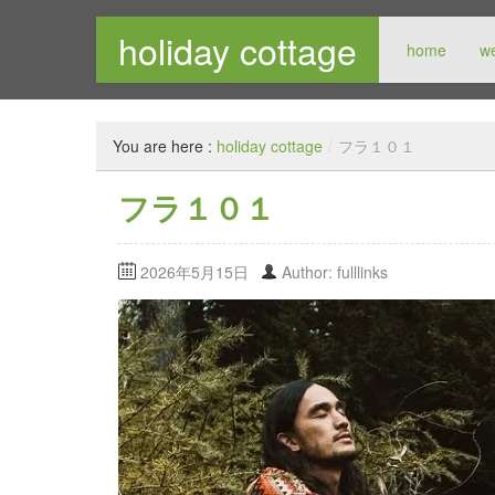
holiday cottage
home
w
メンズセレクトショップ
You are here :
holiday cottage
/
フラ１０１
フラ１０１
2026年5月15日
Author: fulllinks