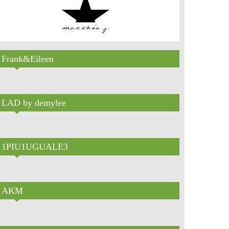
Frank&Eileen
LAD by demylee
1PIU1UGUALE3
AKM