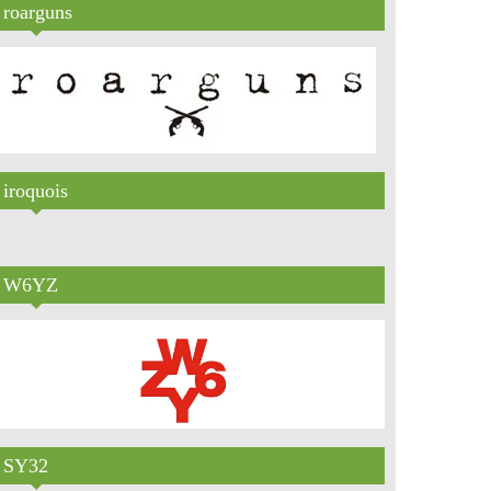
roarguns
iroquois
W6YZ
SY32