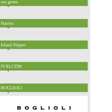
sea green
Harriss
Island Slipper
IVXLCDM
BOGLIOLI