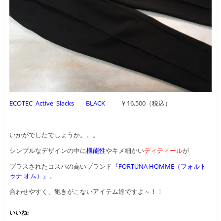
ECOTEC Active Slacks BLACK
￥16,500（税込）
いかがでしたでしょうか。。。
シンプルなデザインの中に
機能性
やキメ細かい
ディティール
が
プラスされたコスパの高いブランド
『FORTUNA HOMME（フォルト
ゥナ オム）』
。
合わせやすく、飽きがこないアイテム達ですよ～
！！
いいね: