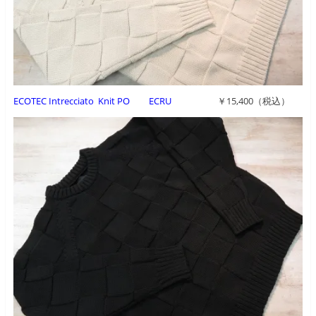
ECOTEC Intrecciato Knit PO ECRU
￥15,400（税込）