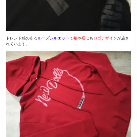
トレンド感のある
ルーズシルエット
で
袖
や
裾
にも
ロゴデザイ
ンが施さ
れています。