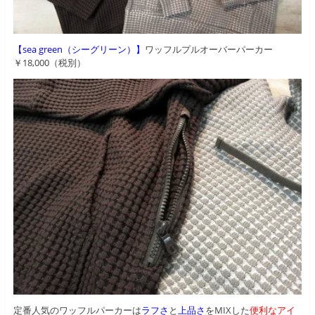
【sea green（シーグリーン）】
ワッフルプルオーバーパーカー
￥18,000（税別）
定番人気のワッフルパーカーは
ラフさ
と
上品さ
をMIXした
便利なアイ