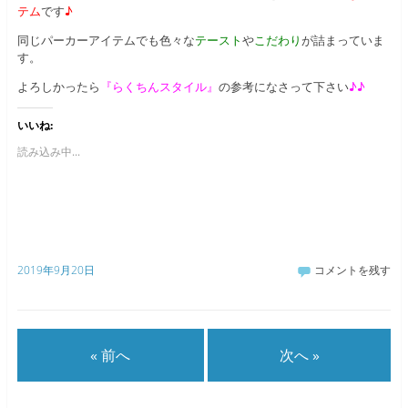
テム
です
♪
同じパーカーアイテムでも色々な
テースト
や
こだわり
が詰まっていま
す。
よろしかったら
『らくちんスタイル』
の参考になさって下さい
♪♪
いいね:
読み込み中...
2019年9月20日
コメントを残す
« 前へ
次へ »