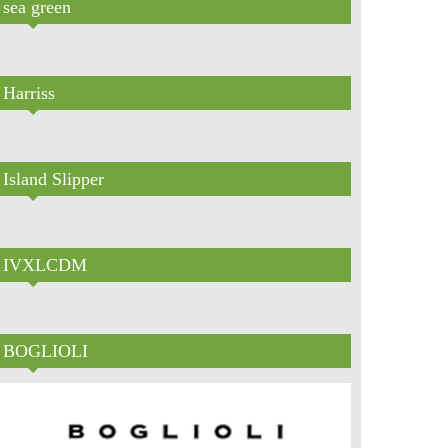
sea green
Harriss
Island Slipper
IVXLCDM
BOGLIOLI