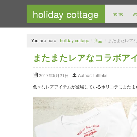
holiday cottage
home
w
メンズセレクトショップ
You are here :
holiday cottage
/
商品
/
またまたレア
またまたレアなコラボア
2017年5月21日
Author: fulllinks
色々なレアアイテムが登場しているホリコテにまたま