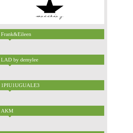
Frank&Eileen
LAD by demylee
1PIU1UGUALE3
AKM