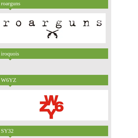
roarguns
iroquois
W6YZ
SY32