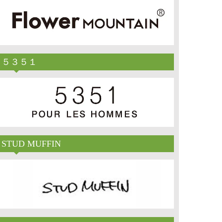
５３５１
STUD MUFFIN