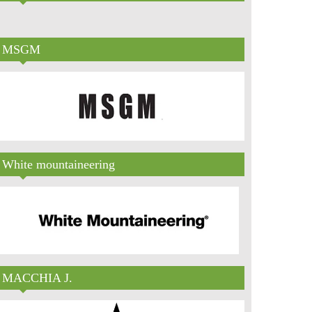
MSGM
White mountaineering
MACCHIA J.