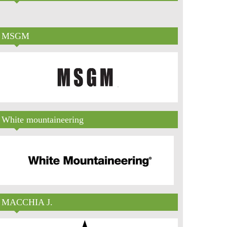
MSGM
White mountaineering
MACCHIA J.