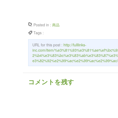
Posted in :
商品
Tags :
URL for this post :
http://fulllinks-
inc.com/item/%e3%81%93%e3%81%ae%ef%b
2%b4%e3%83%bc%e3%83%ab%e3%83%87%e3%
e3%82%92%e2%99%ac%e2%99%ac%e2%99%ac/
コメントを残す