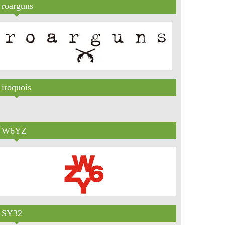
roarguns
iroquois
W6YZ
SY32