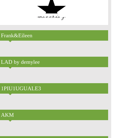
Frank&Eileen
LAD by demylee
1PIU1UGUALE3
AKM