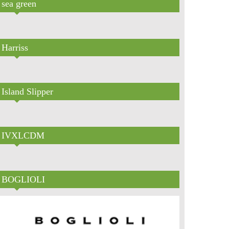
sea green
Harriss
Island Slipper
IVXLCDM
BOGLIOLI