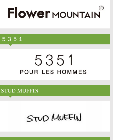
５３５１
STUD MUFFIN