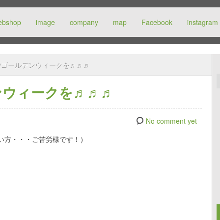
ebshop
image
company
map
Facebook
instagram
でゴールデンウィークを♬♬♬
ンウィークを♬♬♬
No comment yet
い方・・・ご苦労様です！）