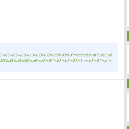
c%93%e3%83%88%e3%83%83%e3%83%97%e3%81%a7%e3%8
83%b3%e3%82%a6%e3%82%a3%e3%83%bc%e3%82%af%