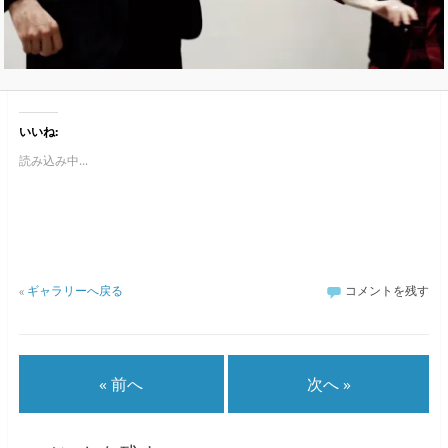
いいね:
読み込み中...
«
ギャラリーへ戻る
コメントを残す
« 前へ
次へ »