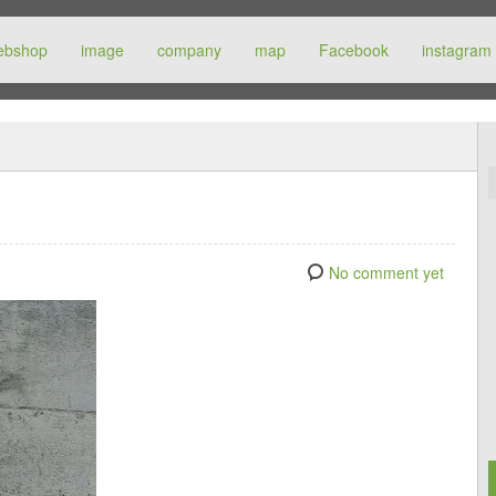
ebshop
image
company
map
Facebook
instagram
No comment yet