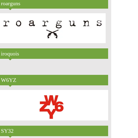
roarguns
iroquois
W6YZ
SY32