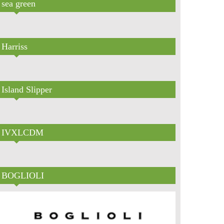
sea green
Harriss
Island Slipper
IVXLCDM
BOGLIOLI