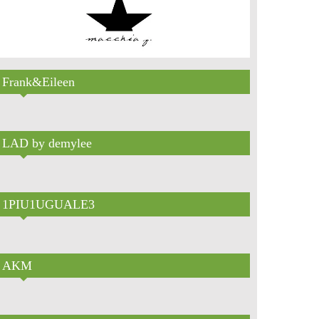
Frank&Eileen
LAD by demylee
1PIU1UGUALE3
AKM