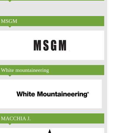
MSGM
White mountaineering
MACCHIA J.