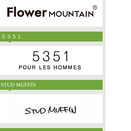
５３５１
STUD MUFFIN