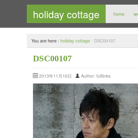
holiday cottage
home
w
メンズセレクトショップ
You are here :
holiday cottage
/
DSC00107
DSC00107
2013年11月16日
Author: fulllinks