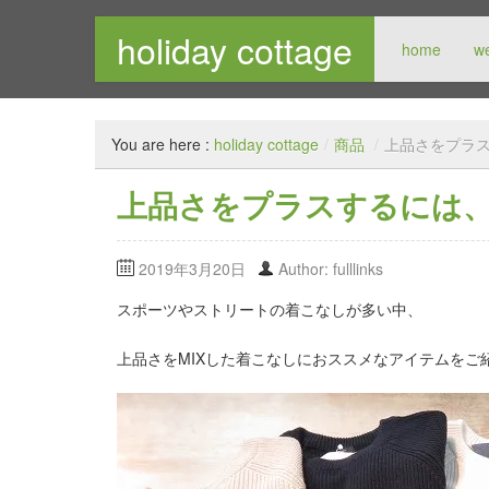
holiday cottage
home
w
メンズセレクトショップ
You are here :
holiday cottage
/
商品
/
上品さをプラ
上品さをプラスするには、
2019年3月20日
Author: fulllinks
スポーツやストリートの着こなしが多い中、
上品さをMIXした着こなしにおススメなアイテムをご