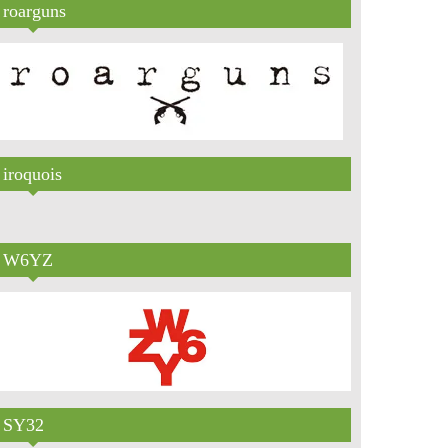
roarguns
iroquois
W6YZ
SY32