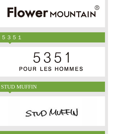
５３５１
STUD MUFFIN