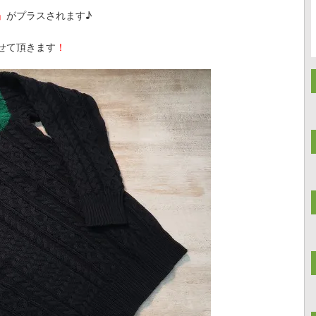
」
がプラスされます♪
せて頂きます
！