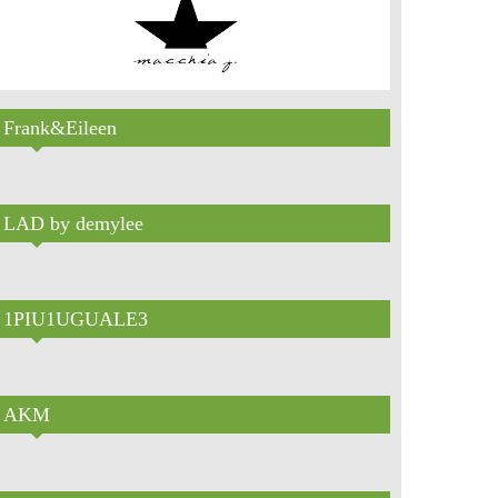
Frank&Eileen
LAD by demylee
1PIU1UGUALE3
AKM