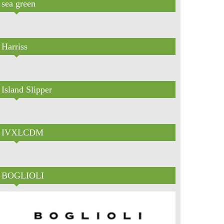
sea green
Harriss
Island Slipper
IVXLCDM
BOGLIOLI