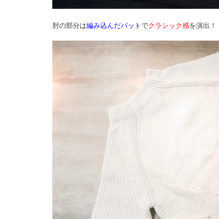
肘の部分は
編み込んだパット
で
クラシック感
を演出！