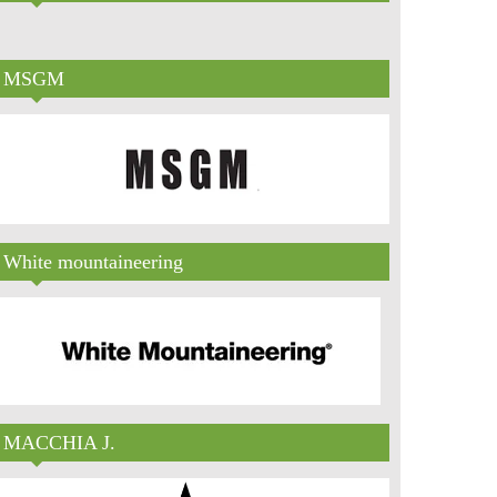
MSGM
White mountaineering
MACCHIA J.