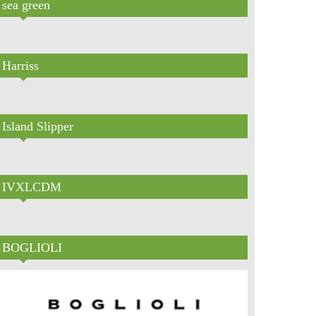
sea green
Harriss
Island Slipper
IVXLCDM
BOGLIOLI