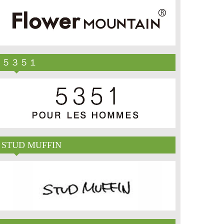
５３５１
STUD MUFFIN