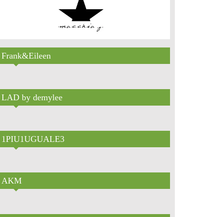
Frank&Eileen
LAD by demylee
1PIU1UGUALE3
AKM