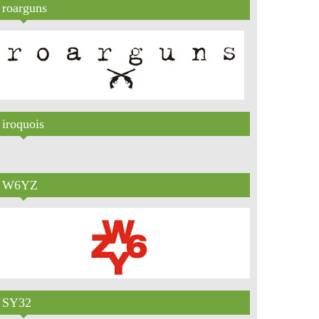
roarguns
iroquois
W6YZ
SY32