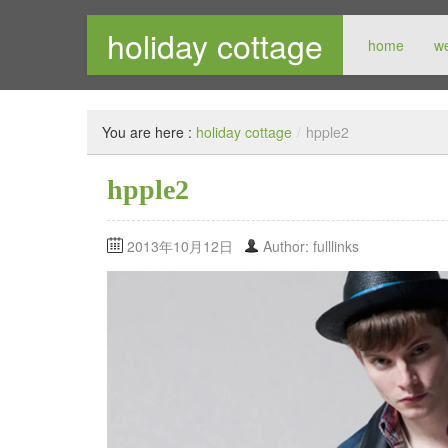
holiday cottage
home
w
メンズセレクトショップ
You are here :
holiday cottage
/
hpple2
hpple2
2013年10月12日
Author: fulllinks