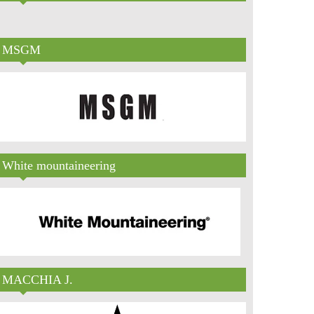
MSGM
White mountaineering
MACCHIA J.